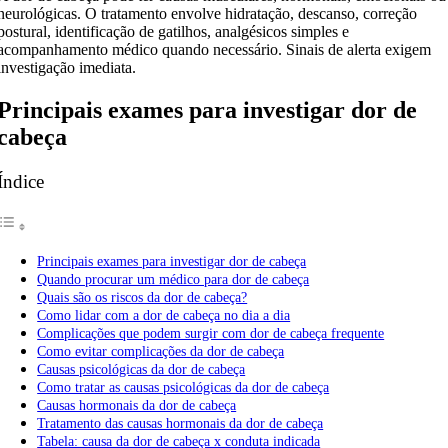
neurológicas. O tratamento envolve hidratação, descanso, correção
postural, identificação de gatilhos, analgésicos simples e
acompanhamento médico quando necessário. Sinais de alerta exigem
investigação imediata.
Principais exames para investigar dor de
cabeça
Índice
Principais exames para investigar dor de cabeça
Quando procurar um médico para dor de cabeça
Quais são os riscos da dor de cabeça?
Como lidar com a dor de cabeça no dia a dia
Complicações que podem surgir com dor de cabeça frequente
Como evitar complicações da dor de cabeça
Causas psicológicas da dor de cabeça
Como tratar as causas psicológicas da dor de cabeça
Causas hormonais da dor de cabeça
Tratamento das causas hormonais da dor de cabeça
Tabela: causa da dor de cabeça x conduta indicada