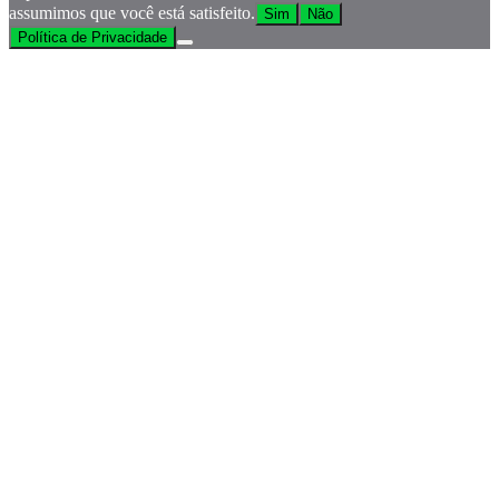
assumimos que você está satisfeito.
Sim
Não
Política de Privacidade
Go
to
Top