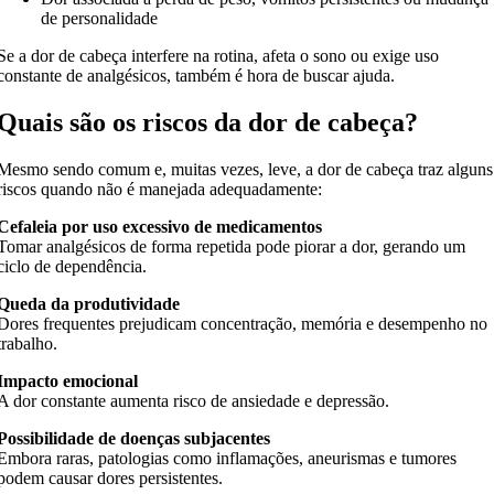
de personalidade
Se a dor de cabeça interfere na rotina, afeta o sono ou exige uso
constante de analgésicos, também é hora de buscar ajuda.
Quais são os riscos da dor de cabeça?
Mesmo sendo comum e, muitas vezes, leve, a dor de cabeça traz alguns
riscos quando não é manejada adequadamente:
Cefaleia por uso excessivo de medicamentos
Tomar analgésicos de forma repetida pode piorar a dor, gerando um
ciclo de dependência.
Queda da produtividade
Dores frequentes prejudicam concentração, memória e desempenho no
trabalho.
Impacto emocional
A dor constante aumenta risco de ansiedade e depressão.
Possibilidade de doenças subjacentes
Embora raras, patologias como inflamações, aneurismas e tumores
podem causar dores persistentes.