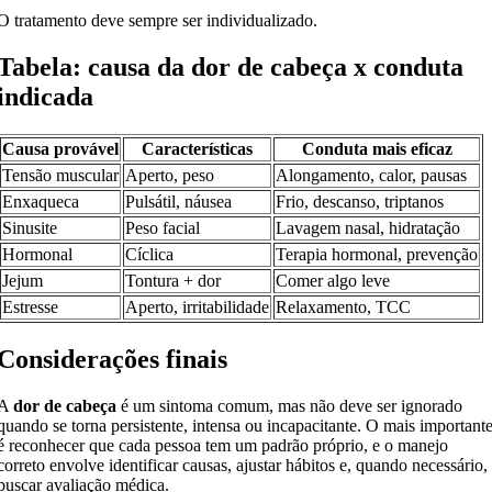
O tratamento deve sempre ser individualizado.
Tabela: causa da dor de cabeça x conduta
indicada
Causa provável
Características
Conduta mais eficaz
Tensão muscular
Aperto, peso
Alongamento, calor, pausas
Enxaqueca
Pulsátil, náusea
Frio, descanso, triptanos
Sinusite
Peso facial
Lavagem nasal, hidratação
Hormonal
Cíclica
Terapia hormonal, prevenção
Jejum
Tontura + dor
Comer algo leve
Estresse
Aperto, irritabilidade
Relaxamento, TCC
Considerações finais
A
dor de cabeça
é um sintoma comum, mas não deve ser ignorado
quando se torna persistente, intensa ou incapacitante. O mais important
é reconhecer que cada pessoa tem um padrão próprio, e o manejo
correto envolve identificar causas, ajustar hábitos e, quando necessário,
buscar avaliação médica.