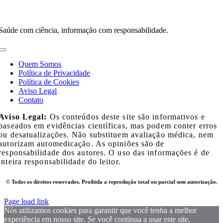
Saúde com ciência, informação com responsabilidade.
Toggle
Navigation
Quem Somos
Política de Privacidade
Política de Cookies
Aviso Legal
Contato
Aviso Legal:
Os conteúdos deste site são informativos e
baseados em evidências científicas, mas podem conter erros
ou desatualizações. Não substituem avaliação médica, nem
autorizam automedicação. As opiniões são de
responsabilidade dos autores. O uso das informações é de
inteira responsabilidade do leitor.
© Todos os direitos reservados. Proibida a reprodução total ou parcial sem autorização.
Page load link
Nós utilizamos cookies para garantir que você tenha a melhor
experiência em nosso site. Se você continua a usar este site,