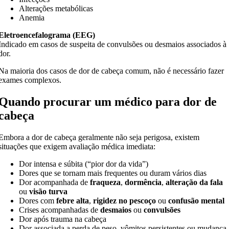
Alterações metabólicas
Anemia
Eletroencefalograma (EEG)
Indicado em casos de suspeita de convulsões ou desmaios associados à
dor.
Na maioria dos casos de dor de cabeça comum, não é necessário fazer
exames complexos.
Quando procurar um médico para dor de
cabeça
Embora a dor de cabeça geralmente não seja perigosa, existem
situações que exigem avaliação médica imediata:
Dor intensa e súbita (“pior dor da vida”)
Dores que se tornam mais frequentes ou duram vários dias
Dor acompanhada de
fraqueza
,
dormência
,
alteração da fala
ou
visão turva
Dores com
febre alta
,
rigidez no pescoço
ou
confusão mental
Crises acompanhadas de
desmaios
ou
convulsões
Dor após trauma na cabeça
Dor associada a perda de peso, vômitos persistentes ou mudança