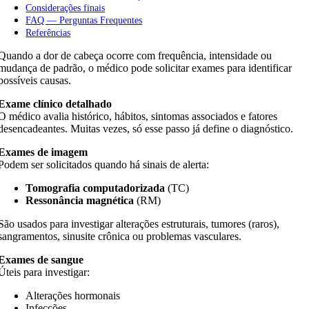
Considerações finais
FAQ — Perguntas Frequentes
Referências
Quando a dor de cabeça ocorre com frequência, intensidade ou
mudança de padrão, o médico pode solicitar exames para identificar
possíveis causas.
Exame clínico detalhado
O médico avalia histórico, hábitos, sintomas associados e fatores
desencadeantes. Muitas vezes, só esse passo já define o diagnóstico.
Exames de imagem
Podem ser solicitados quando há sinais de alerta:
Tomografia computadorizada
(TC)
Ressonância magnética
(RM)
São usados para investigar alterações estruturais, tumores (raros),
sangramentos, sinusite crônica ou problemas vasculares.
Exames de sangue
Úteis para investigar:
Alterações hormonais
Infecções