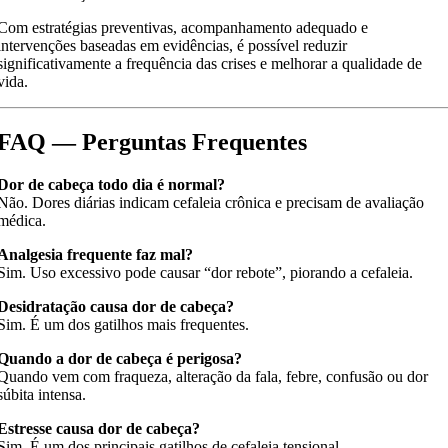
Com estratégias preventivas, acompanhamento adequado e
intervenções baseadas em evidências, é possível reduzir
significativamente a frequência das crises e melhorar a qualidade de
vida.
FAQ — Perguntas Frequentes
Dor de cabeça todo dia é normal?
Não. Dores diárias indicam cefaleia crônica e precisam de avaliação
médica.
Analgesia frequente faz mal?
Sim. Uso excessivo pode causar “dor rebote”, piorando a cefaleia.
Desidratação causa dor de cabeça?
Sim. É um dos gatilhos mais frequentes.
Quando a dor de cabeça é perigosa?
Quando vem com fraqueza, alteração da fala, febre, confusão ou dor
súbita intensa.
Estresse causa dor de cabeça?
Sim. É um dos principais gatilhos de cefaleia tensional.