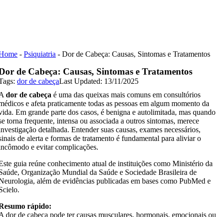
Skip
to
content
Home
-
Psiquiatria
-
Dor de Cabeça: Causas, Sintomas e Tratamentos
Dor de Cabeça: Causas, Sintomas e Tratamentos
Tags:
dor de cabeça
Last Updated: 13/11/2025
A
dor de cabeça
é uma das queixas mais comuns em consultórios
médicos e afeta praticamente todas as pessoas em algum momento da
vida. Em grande parte dos casos, é benigna e autolimitada, mas quando
se torna frequente, intensa ou associada a outros sintomas, merece
investigação detalhada. Entender suas causas, exames necessários,
sinais de alerta e formas de tratamento é fundamental para aliviar o
incômodo e evitar complicações.
Este guia reúne conhecimento atual de instituições como Ministério da
Saúde, Organização Mundial da Saúde e Sociedade Brasileira de
Neurologia, além de evidências publicadas em bases como PubMed e
Scielo.
Resumo rápido:
A dor de cabeça pode ter causas musculares, hormonais, emocionais ou