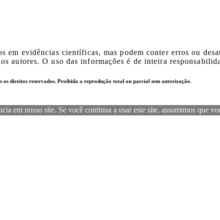
os em evidências científicas, mas podem conter erros ou des
s autores. O uso das informações é de inteira responsabilida
 os direitos reservados. Proibida a reprodução total ou parcial sem autorização.
ia em nosso site. Se você continua a usar este site, assumimos que você