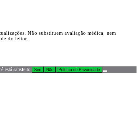
atualizações. Não substituem avaliação médica, nem
de do leitor.
 está satisfeito.
Sim
Não
Política de Privacidade