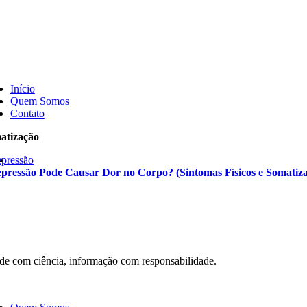
Skip
to
content
ggle
vigation
Início
Quem Somos
Contato
atização
pressão
pressão Pode Causar Dor no Corpo? (Sintomas Físicos e Somatiz
de com ciência, informação com responsabilidade.
ggle
vigation