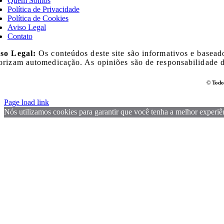
Quem Somos
Política de Privacidade
Política de Cookies
Aviso Legal
Contato
so Legal:
Os conteúdos deste site são informativos e basead
orizam automedicação. As opiniões são de responsabilidade do
© Todos
Page load link
Nós utilizamos cookies para garantir que você tenha a melhor experiênc
Go
to
Top